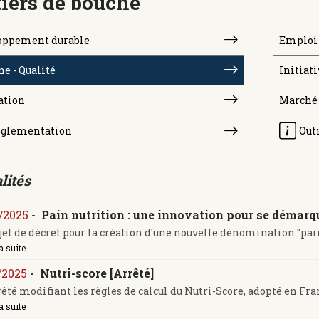
iers de bouche
oppement durable
Emploi 
e - Qualité
Initiati
ation
Marché
glementation
Out
lités
/2025
-
Pain nutrition : une innovation pour se démarq
jet de décret pour la création d'une nouvelle dénomination "pain n
a suite
/2025
-
Nutri-score [Arrêté]
êté modifiant les règles de calcul du Nutri-Score, adopté en Fran
a suite