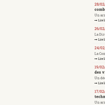
28/02
combu
Un arr
Lire l
26/02
La Dir
Lire l
24/02
La Com
Lire l
19/02
des v
Un déc
Lire l
17/02
techn
Un arrê