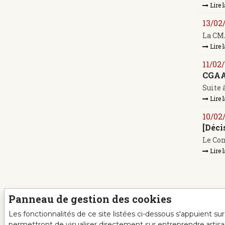
Lire l
13/02
La CMA
Lire l
11/02
CGAA
Suite 
Lire l
10/02
[Déci
Le Con
Lire l
Panneau de gestion des cookies
Les fonctionnalités de ce site listées ci-dessous s'appuient s
permettront de visualiser directement sur entreprendre.artis