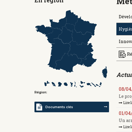
Mét
Dével
Hygièn
Innov
Ré
Actua
08/04
Région:
Le pro
Lire l
Documents clés
01/04
Un arr
Lire l