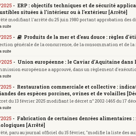
/2025
-
ERP : objectifs techniques et de sécurité applic
stibles situées à l'intérieur ou à l'extérieur [Arrêté]
êté modifiant l'arrêté du 25 juin 1980 portant approbation des dis
a suite
/2025
-
Produits de la mer et d'eau douce : règles d'
ection générale de la concurrence, de la consommation et de la r
a suite
/2025
-
Union européenne : le Caviar d'Aquitaine dans l
mission européenne a approuvé, dans un règlement d'exécution p
a suite
/2025
-
Restauration commerciale et collective : indica
iandes des espèces porcines, ovines et de volailles [Dé
ret du 13 février 2025 modifiant le décret n° 2002-1465 du 17 déc
a suite
/2025
-
Fabrication de certaines denrées alimentaires : 
ologiques [Arrêté]
té, paru au journal officiel du 15 février, "modifie la liste des aux