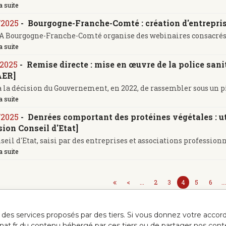
a suite
/2025
-
Bourgogne-Franche-Comté : création d'entrepris
 Bourgogne-Franche-Comté organise des webinaires consacrés s
a suite
/2025
-
Remise directe : mise en œuvre de la police sani
ER]
à la décision du Gouvernement, en 2022, de rassembler sous un pil
a suite
/2025
-
Denrées comportant des protéines végétales : u
sion Conseil d'Etat]
seil d'Etat, saisi par des entreprises et associations professionnell
a suite
<
...
2
3
4
5
6
..
ur des services proposés par des tiers. Si vous donnez votre acc
anat.fr du contenu hébergé par ces tiers ou de partager nos cont