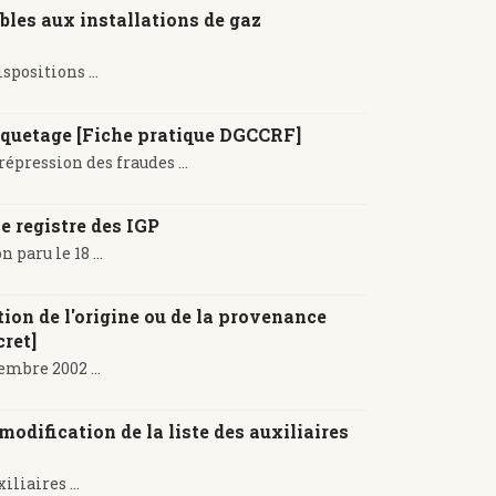
ables aux installations de gaz
positions ...
étiquetage [Fiche pratique DGCCRF]
épression des fraudes ...
e registre des IGP
aru le 18 ...
tion de l'origine ou de la provenance
cret]
embre 2002 ...
modification de la liste des auxiliaires
iliaires ...