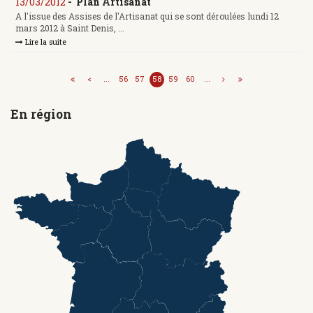
13/03/2012
-
Plan Artisanat
A l'issue des Assises de l'Artisanat qui se sont déroulées lundi 12
mars 2012 à Saint Denis, ...
Lire la suite
<
...
56
57
58
59
60
...
En région