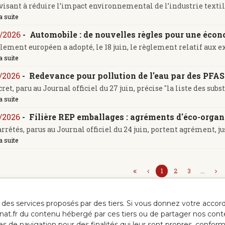
 visant à réduire l’impact environnemental de l’industrie textile 
a suite
/2026
-
Automobile : de nouvelles règles pour une écon
lement européen a adopté, le 18 juin, le règlement relatif aux exi
a suite
/2026
-
Redevance pour pollution de l'eau par des PFAS 
et, paru au Journal officiel du 27 juin, précise "la liste des substa
a suite
/2026
-
Filière REP emballages : agréments d'éco-organ
arrêtés, parus au Journal officiel du 24 juin, portent agrément, jusq
a suite
1
2
3
...
ur des services proposés par des tiers. Si vous donnez votre acc
anat.fr du contenu hébergé par ces tiers ou de partager nos cont
ées de navigation pour des finalités qui leur sont propres, confor