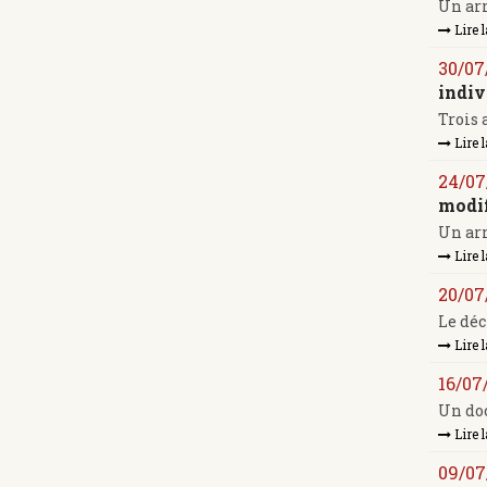
Un arr
Lire l
30/07
indiv
Trois 
Lire l
24/07
modif
Un arr
Lire l
20/07
Le déc
Lire l
16/07
Un doc
Lire l
09/07