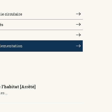
e circulaire
és
lementation
l’habitat [Arrêté]
s ...