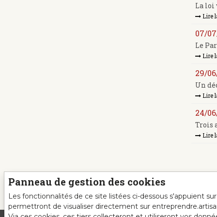
La loi
Lire l
07/07
Le Par
Lire l
29/06
Un décr
Lire l
24/06
Trois 
Lire l
Panneau de gestion des cookies
Les fonctionnalités de ce site listées ci-dessous s'appuient s
permettront de visualiser directement sur entreprendre.artis
Via ces cookies, ces tiers collecteront et utiliseront vos donn