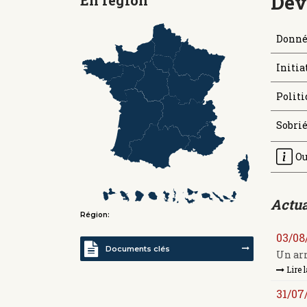
Dév
Donné
Initia
Politi
Sobrié
Ou
Actua
Région:
03/08
Documents clés
Un arrê
Lire l
31/07