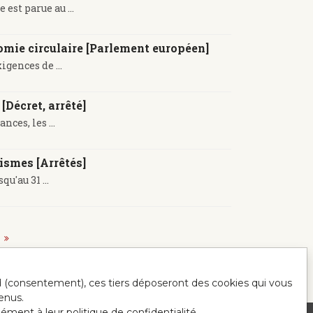
est parue au ...
omie circulaire [Parlement européen]
gences de ...
[Décret, arrêté]
nces, les ...
ismes [Arrêtés]
u'au 31 ...
ord (consentement), ces tiers déposeront des cookies qui vous
enus.
mément à leur politique de confidentialité.