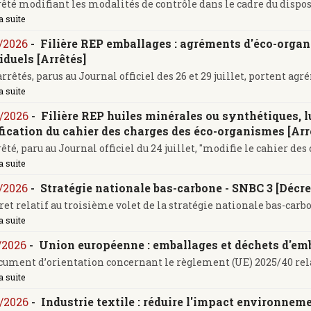
êté modifiant les modalités de contrôle dans le cadre du dispositi
a suite
/2026
-
Filière REP emballages : agréments d'éco-orga
iduels [Arrêtés]
arrêtés, parus au Journal officiel des 26 et 29 juillet, portent agré
a suite
/2026
-
Filière REP huiles minérales ou synthétiques, lu
ication du cahier des charges des éco-organismes [Arr
êté, paru au Journal officiel du 24 juillet, "modifie le cahier des c
a suite
/2026
-
Stratégie nationale bas-carbone - SNBC 3 [Décre
ret relatif au troisième volet de la stratégie nationale bas-carbon
a suite
/2026
-
Union européenne : emballages et déchets d'em
ument d’orientation concernant le règlement (UE) 2025/40 relat
a suite
/2026
-
Industrie textile : réduire l'impact environneme