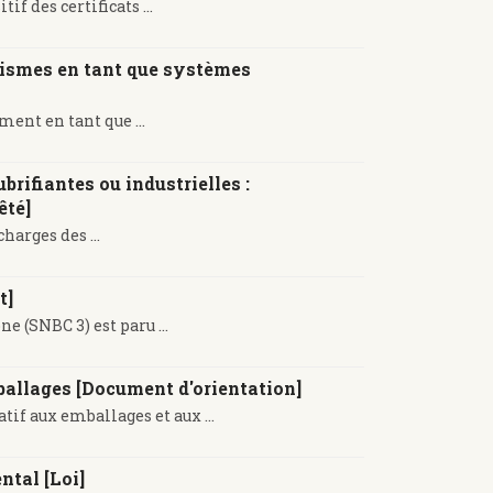
f des certificats ...
nismes en tant que systèmes
ment en tant que ...
brifiantes ou industrielles :
êté]
harges des ...
t]
e (SNBC 3) est paru ...
ballages [Document d'orientation]
if aux emballages et aux ...
ntal [Loi]