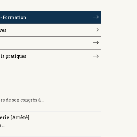
- Formation
ves
ils pratiques
s de son congrès à ...
ie [Arrêté]
...