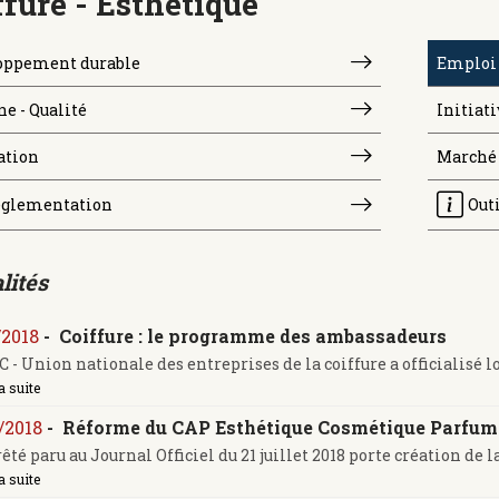
ffure - Esthétique
oppement durable
Emploi 
e - Qualité
Initiati
ation
Marché
glementation
Out
lités
/2018
-
Coiffure : le programme des ambassadeurs
 - Union nationale des entreprises de la coiffure a officialisé lor
a suite
/2018
-
Réforme du CAP Esthétique Cosmétique Parfumer
êté paru au Journal Officiel du 21 juillet 2018 porte création de la 
a suite