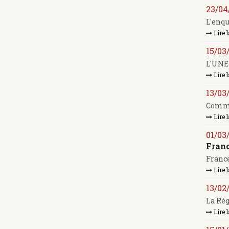
23/04
L'enqu
Lire l
15/03
L'UNEC
Lire l
13/03
Comman
Lire l
01/03
Franc
France
Lire l
13/02
La Rég
Lire l