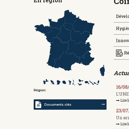
Coi
Dével
Hygièn
Innov
Ré
Actua
16/08
Région:
L'UNEC
Lire l
Documents clés
23/07
Un arr
Lire l