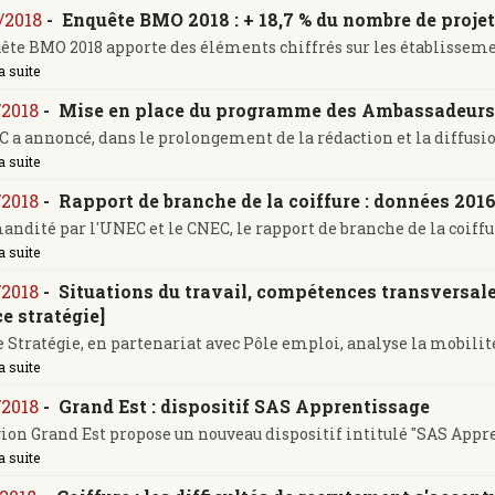
/2018
-
Enquête BMO 2018 : + 18,7 % du nombre de proje
ête BMO 2018 apporte des éléments chiffrés sur les établissement
a suite
/2018
-
Mise en place du programme des Ambassadeurs d
 a annoncé, dans le prolongement de la rédaction et la diffusion 
a suite
/2018
-
Rapport de branche de la coiffure : données 201
dité par l'UNEC et le CNEC, le rapport de branche de la coiffure 
a suite
/2018
-
Situations du travail, compétences transversales
e stratégie]
 Stratégie, en partenariat avec Pôle emploi, analyse la mobilité 
a suite
/2018
-
Grand Est : dispositif SAS Apprentissage
ion Grand Est propose un nouveau dispositif intitulé "SAS Appren
a suite