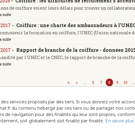
/2018
-
Coiffure : les difficultés de recrutement s'accent
lons de coiffure voient leurs délais pour trouver un collaborateur
a suite
/2017
-
Coiffure : une charte des ambassadeurs à l'UNE
romouvoir la formation en coiffure, l'UNEC (Union nationale des 
a suite
/2017
-
Rapport de branche de la coiffure - données 201
dité par l'UNEC et le CNEC, le rapport de branche de la coiffure 
a suite
<
...
6
7
8
9
10
..
ur des services proposés par des tiers. Si vous donnez votre acc
anat.fr du contenu hébergé par ces tiers ou de partager nos cont
ées de navigation pour des finalités qui leur sont propres, confor
ment, soit globalement soit finalité par finalité.
En savoir plus