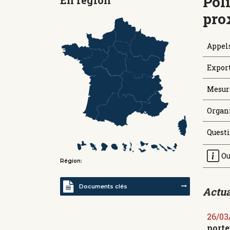
Pol
pro
Appels
Expor
Mesure
Organi
Quest
Ou
Région:
Documents clés
Actua
26/03
porte