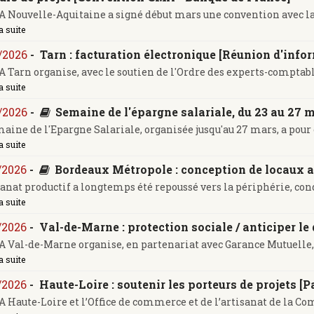
 Nouvelle-Aquitaine a signé début mars une convention avec la B
a suite
/2026
-
Tarn : facturation électronique [Réunion d'inform
 Tarn organise, avec le soutien de l'Ordre des experts-comptable
a suite
/2026
-
Semaine de l'épargne salariale, du 23 au 27 
aine de l'Epargne Salariale, organisée jusqu'au 27 mars, a pour ob
a suite
/2026
-
Bordeaux Métropole : conception de locaux ar
sanat productif a longtemps été repoussé vers la périphérie, cond
a suite
/2026
-
Val-de-Marne : protection sociale / anticiper le 
 Val-de-Marne organise, en partenariat avec Garance Mutuelle, 
a suite
/2026
-
Haute-Loire : soutenir les porteurs de projets 
 Haute-Loire et l’Office de commerce et de l’artisanat de la Co