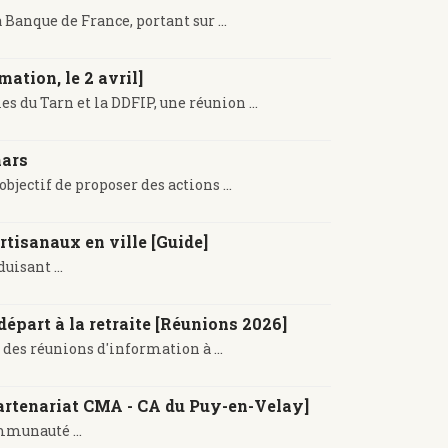
anque de France, portant sur ...
ation, le 2 avril]
s du Tarn et la DDFIP, une réunion ...
mars
jectif de proposer des actions ...
tisanaux en ville [Guide]
uisant ...
départ à la retraite [Réunions 2026]
des réunions d'information à ...
[Partenariat CMA - CA du Puy-en-Velay]
mmunauté ...