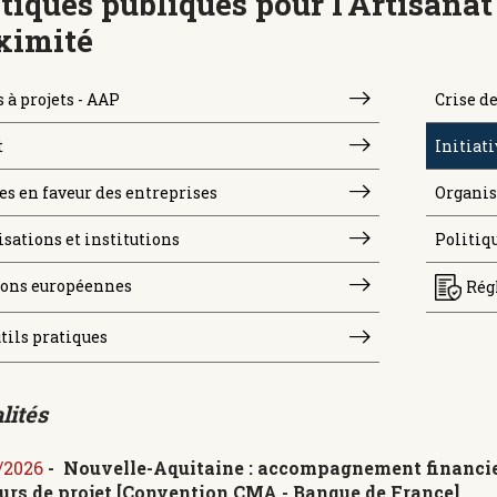
itiques publiques pour l'Artisanat
ximité
 à projets - AAP
Crise de
t
Initiati
s en faveur des entreprises
Organis
sations et institutions
Politiqu
ions européennes
Rég
tils pratiques
lités
/2026
-
Nouvelle-Aquitaine : accompagnement financier
urs de projet [Convention CMA - Banque de France]