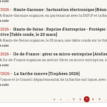
a suite
/2026
-
Haute-Garonne : facturation électronique [Réuni
 Haute-Garonne organise, en partenariat avec la DGFiP et la Ban
a suite
/2026
-
Hauts-de-Seine : Reprise d'entreprise - Protéger
ctive [Table ronde, le 20 mars]
 Hauts-de-Seine organise, le 20 mars, une table ronde sur le thè
a suite
/2026
-
Ile-de-France : gérer sa micro-entreprise [Atelier
 Ile-de-France organise un atelier Gérer sa micro-entreprise, le 
a suite
/2026
-
La Sarthe innove [Trophées 2026]
France et le Conseil départemental de la Sarthe ont lancé, avec
a suite
<
...
5
6
7
8
9
..