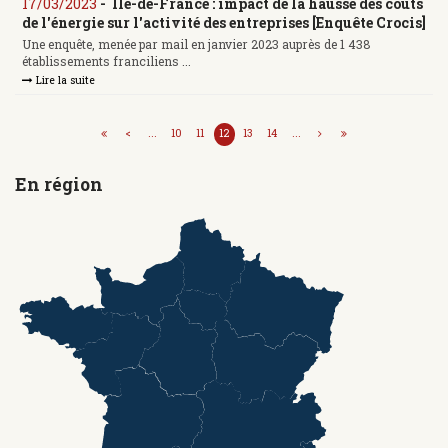
17/03/2023
-
Ile-de-France : impact de la hausse des coûts
de l'énergie sur l'activité des entreprises [Enquête Crocis]
Une enquête, menée par mail en janvier 2023 auprès de 1 438
établissements franciliens ...
Lire la suite
<
...
10
11
12
13
14
...
En région