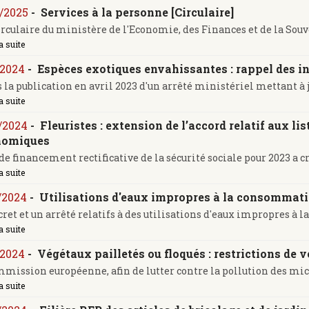
/2025
-
Services à la personne [Circulaire]
rculaire du ministère de l'Economie, des Finances et de la Souver
a suite
/2024
-
Espèces exotiques envahissantes : rappel des in
 la publication en avril 2023 d'un arrêté ministériel mettant à jou
a suite
/2024
-
Fleuristes : extension de l’accord relatif aux li
nomiques
 de financement rectificative de la sécurité sociale pour 2023 a cré
a suite
/2024
-
Utilisations d'eaux impropres à la consommatio
ret et un arrêté relatifs à des utilisations d'eaux impropres à la .
a suite
/2024
-
Végétaux pailletés ou floqués : restrictions de
mission européenne, afin de lutter contre la pollution des microp
a suite