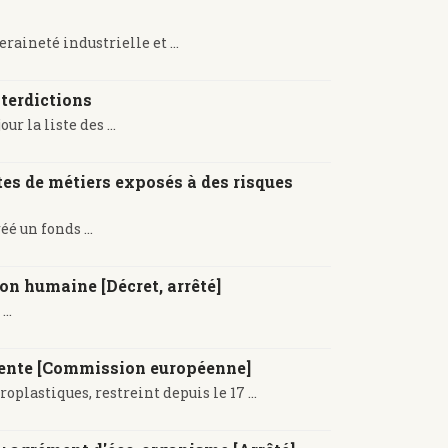
aineté industrielle et ...
terdictions
r la liste des ...
stes de métiers exposés à des risques
é un fonds ...
n humaine [Décret, arrêté]
..
 vente [Commission européenne]
lastiques, restreint depuis le 17 ...