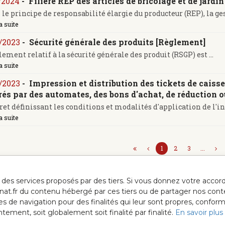
/2024
-
Filière REP des articles de bricolage et de jardi
 le principe de responsabilité élargie du producteur (REP), la gest
a suite
/2023
-
Sécurité générale des produits [Règlement]
lement relatif à la sécurité générale des produit (RSGP) est ...
a suite
/2023
-
Impression et distribution des tickets de caisse 
rés par des automates, des bons d'achat, de réduction 
ret définissant les conditions et modalités d'application de l'in
a suite
1
2
3
...
ur des services proposés par des tiers. Si vous donnez votre acc
anat.fr du contenu hébergé par ces tiers ou de partager nos cont
ées de navigation pour des finalités qui leur sont propres, confor
ment, soit globalement soit finalité par finalité.
En savoir plus