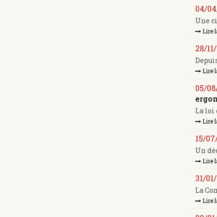
04/04
Une ci
Lire l
28/11
Depuis
Lire l
05/08
ergo
La loi
Lire l
15/07
Un déc
Lire l
31/01
La Com
Lire l