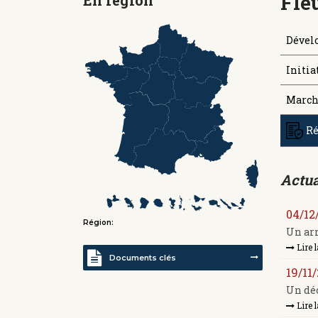
Fle
Dével
Initia
March
Ré
Actua
04/12
Région:
Un arr
Lire l
Documents clés
19/11
Un déc
Lire l