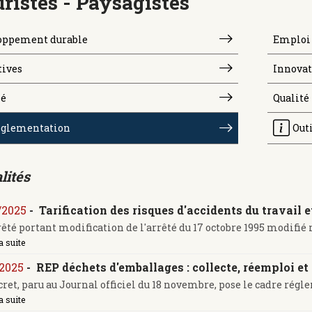
uristes - Paysagistes
oppement durable
Emploi 
tives
Innovat
é
Qualité
glementation
Out
lités
/2025
-
Tarification des risques d'accidents du travail 
êté portant modification de l'arrêté du 17 octobre 1995 modifié rel
a suite
/2025
-
REP déchets d'emballages : collecte, réemploi et
ret, paru au Journal officiel du 18 novembre, pose le cadre régle
a suite