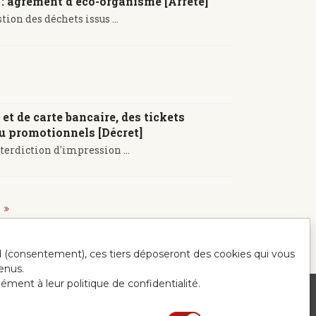
n : agrément d'éco-organisme [Arrêté]
ion des déchets issus ...
et de carte bancaire, des tickets
ou promotionnels [Décret]
terdiction d'impression ...
ord (consentement), ces tiers déposeront des cookies qui vous
enus.
mément à leur politique de confidentialité.