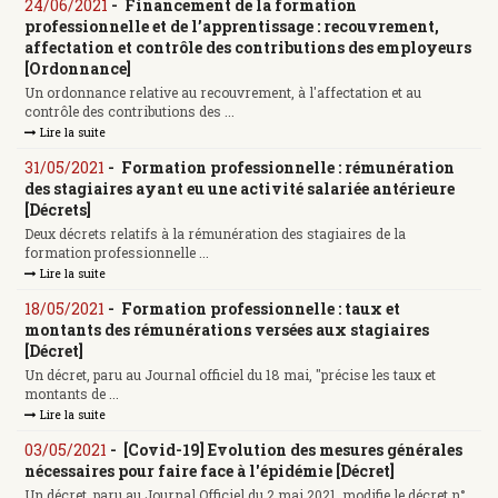
24/06/2021
-
Financement de la formation
professionnelle et de l’apprentissage : recouvrement,
affectation et contrôle des contributions des employeurs
[Ordonnance]
Un ordonnance relative au recouvrement, à l'affectation et au
contrôle des contributions des ...
Lire la suite
31/05/2021
-
Formation professionnelle : rémunération
des stagiaires ayant eu une activité salariée antérieure
[Décrets]
Deux décrets relatifs à la rémunération des stagiaires de la
formation professionnelle ...
Lire la suite
18/05/2021
-
Formation professionnelle : taux et
montants des rémunérations versées aux stagiaires
[Décret]
Un décret, paru au Journal officiel du 18 mai, "précise les taux et
montants de ...
Lire la suite
03/05/2021
-
[Covid-19] Evolution des mesures générales
nécessaires pour faire face à l'épidémie [Décret]
Un décret, paru au Journal Officiel du 2 mai 2021, modifie le décret n°