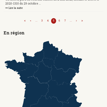
2020-1310 du 29 octobre ...
Lire la suite
<
...
3
4
5
6
7
...
En région