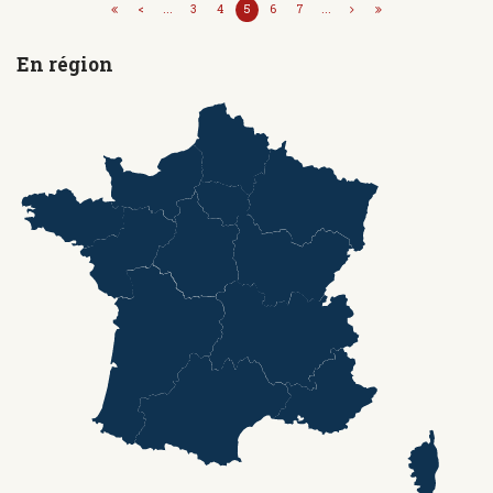
<
...
3
4
5
6
7
...
En région