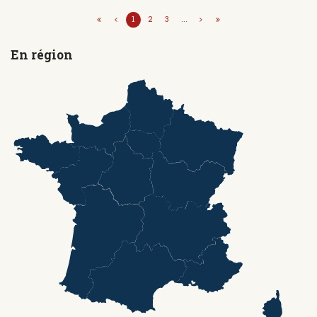
1
2
3
...
En région