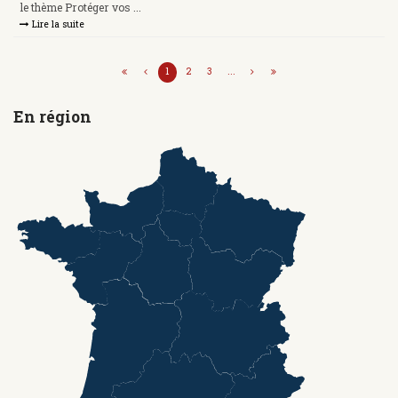
le thème Protéger vos ...
Lire la suite
1
2
3
...
En région