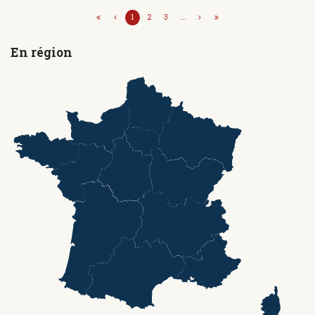
1
2
3
...
En région