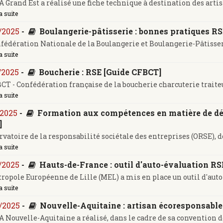
 Grand Est a réalisé une fiche technique à destination des artisans
a suite
/2025
-
Boulangerie-pâtisserie : bonnes pratiques RS
fédération Nationale de la Boulangerie et Boulangerie-Pâtisseri
a suite
/2025
-
Boucherie : RSE [Guide CFBCT]
CT - Confédération française de la boucherie charcuterie traiteur
a suite
/2025
-
Formation aux compétences en matière de dé
]
rvatoire de la responsabilité sociétale des entreprises (ORSE), 
a suite
/2025
-
Hauts-de-France : outil d'auto-évaluation RS
ropole Européenne de Lille (MEL) a mis en place un outil d'auto-é
a suite
/2025
-
Nouvelle-Aquitaine : artisan écoresponsable
 Nouvelle-Aquitaine a réalisé, dans le cadre de sa convention de