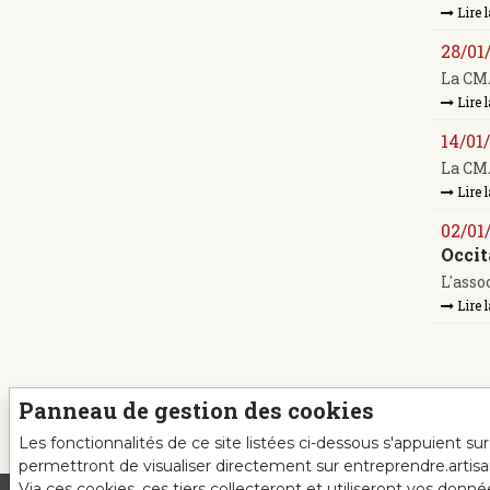
Lire l
28/01
La CMA
Lire l
14/01
La CMA
Lire l
02/01
Occit
L'asso
Lire l
Panneau de gestion des cookies
Les fonctionnalités de ce site listées ci-dessous s'appuient s
permettront de visualiser directement sur entreprendre.artis
Via ces cookies, ces tiers collecteront et utiliseront vos donn