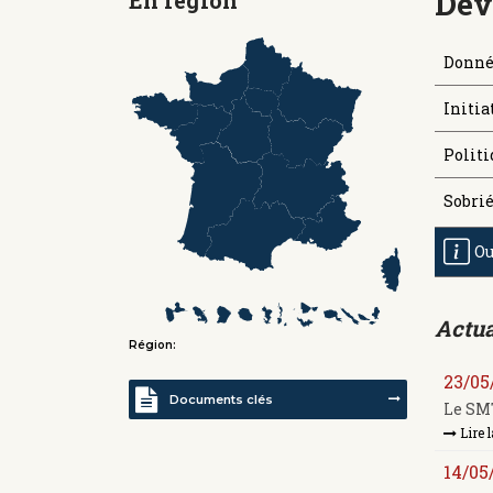
Dév
Donné
Initia
Politi
Sobrié
Ou
Actua
Région:
23/05
Documents clés
Le SMT
Lire l
14/05