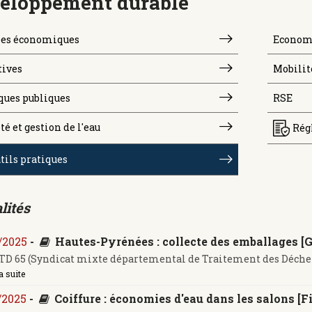
eloppement durable
es économiques
Economi
tives
Mobilit
ques publiques
RSE
té et gestion de l'eau
Rég
tils pratiques
lités
/2025
-
Hautes-Pyrénées : collecte des emballages [G
D 65 (Syndicat mixte départemental de Traitement des Déchets
a suite
/2025
-
Coiffure : économies d'eau dans les salons [