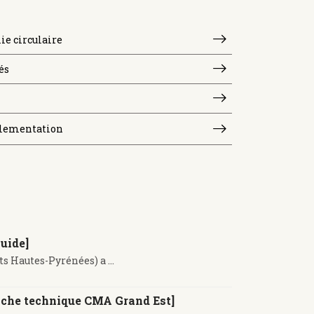
e circulaire
és
lementation
uide]
 Hautes-Pyrénées) a ...
Fiche technique CMA Grand Est]