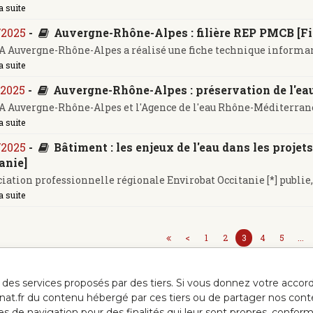
a suite
/2025
-
Auvergne-Rhône-Alpes : filière REP PMCB [Fi
 Auvergne-Rhône-Alpes a réalisé une fiche technique informant 
a suite
/2025
-
Auvergne-Rhône-Alpes : préservation de l'eau
 Auvergne-Rhône-Alpes et l'Agence de l'eau Rhône-Méditerranée
a suite
/2025
-
Bâtiment : les enjeux de l'eau dans les proje
anie]
ciation professionnelle régionale Envirobat Occitanie [*] publie, 
a suite
<
1
2
3
4
5
...
ur des services proposés par des tiers. Si vous donnez votre acc
anat.fr du contenu hébergé par ces tiers ou de partager nos cont
ées de navigation pour des finalités qui leur sont propres, confor