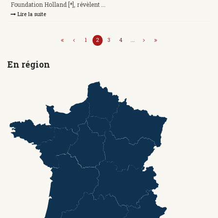
Foundation Holland [*], révèlent ...
Lire la suite
1
2
3
4
...
En région