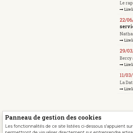
Le rap
Lire l
22/06
servi
Nathal
Lire l
29/03
Bercy 
Lire l
11/03
La Dat
Lire l
Panneau de gestion des cookies
Les fonctionnalités de ce site listées ci-dessous s'appuient s
permettront de visualiser directement sur entreprendre.artis