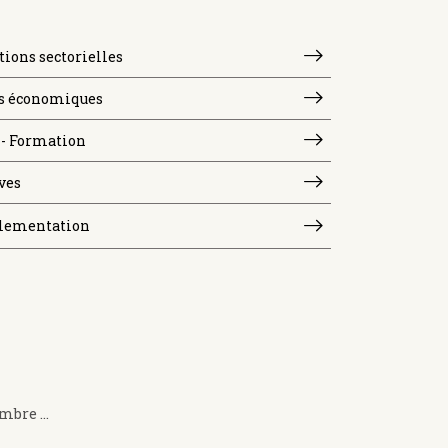
tions sectorielles
s économiques
- Formation
ves
lementation
bre ...