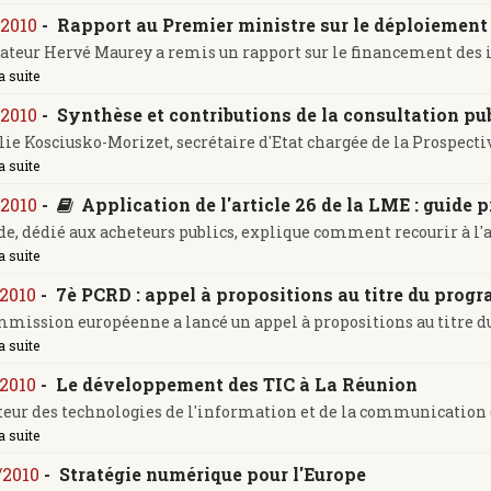
/2010
-
Rapport au Premier ministre sur le déploiement 
ateur Hervé Maurey a remis un rapport sur le financement des inf
a suite
/2010
-
Synthèse et contributions de la consultation pu
ie Kosciusko-Morizet, secrétaire d'Etat chargée de la Prospecti
a suite
/2010
-
Application de l'article 26 de la LME : guide 
de, dédié aux acheteurs publics, explique comment recourir à l'arti
a suite
/2010
-
7è PCRD : appel à propositions au titre du prog
mission européenne a lancé un appel à propositions au titre du
a suite
/2010
-
Le développement des TIC à La Réunion
teur des technologies de l'information et de la communication (T
a suite
/2010
-
Stratégie numérique pour l'Europe