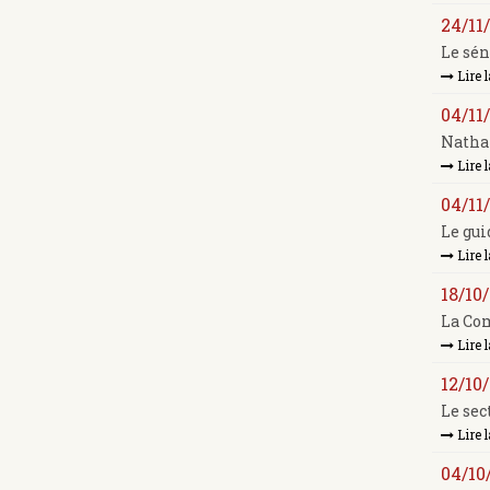
24/11
Le sén
Lire l
04/11
Nathal
Lire l
04/11
Le gui
Lire l
18/10
La Com
Lire l
12/10
Le sec
Lire l
04/10