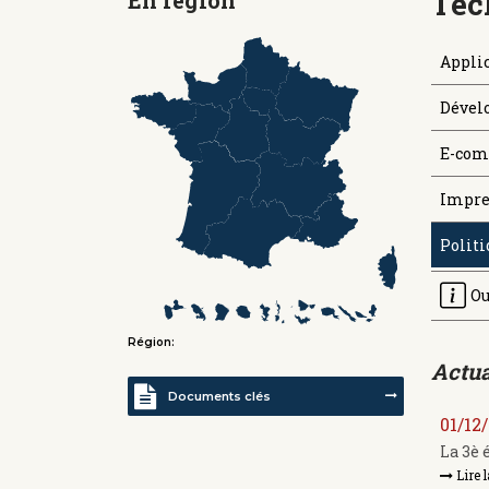
Tec
Applic
Dével
E-com
Impre
Politi
Ou
Région:
Actua
Documents clés
01/12
La 3è 
Lire l