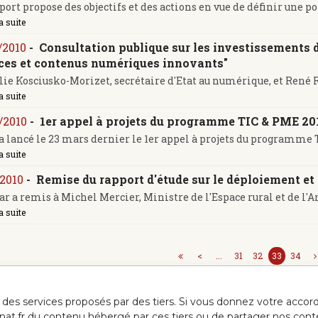
port propose des objectifs et des actions en vue de définir une po
a suite
/2010
-
Consultation publique sur les investissements d
ces et contenus numériques innovants"
ie Kosciusko-Morizet, secrétaire d'Etat au numérique, et René R
a suite
/2010
-
1er appel à projets du programme TIC & PME 20
a lancé le 23 mars dernier le 1er appel à projets du programme TI
a suite
/2010
-
Remise du rapport d'étude sur le déploiement et 
ar a remis à Michel Mercier, Ministre de l'Espace rural et de l'
a suite
<
...
31
32
33
34
ur des services proposés par des tiers. Si vous donnez votre acc
anat.fr du contenu hébergé par ces tiers ou de partager nos cont