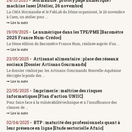
24/11/2025
-
Normandie : prototypage numérique /
machine laser [Atelier, 26 novembre]
La CMA Normandie et le FabLab du Dôme organisent, le 26 novembre
à Caen, un atelier pour ...
Lire la suite
19/09/2025
-
Le numérique dans les TPE/PME [Baromètre
2025 France Num-Crédoc]
La 5ème édition du Baromètre France Num, réalisée auprès d'un ...
Lire la suite
23/05/2025
-
Artisanat alimentaire : place des réseaux
sociaux [Dossier Artisans Gourmands]
Le dossier réalisé par les Artisans Gourmands Nouvelle-Aquitaine
décrypte le poids des ...
Lire la suite
22/05/2025
-
Imprimerie : maîtrise des risques
informatiques [Plan d'action UNIIC]
Pour faire face à la vulnérabilité technique et à l'insuffisance des
clauses de ...
Lire la suite
02/04/2025
-
BTP : maturité des professionnels quant à
leur présence en ligne [Etude sectorielle Afnic]