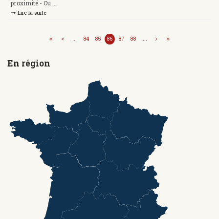
proximité - Ou ...
Lire la suite
<
...
84
85
86
87
88
...
En région