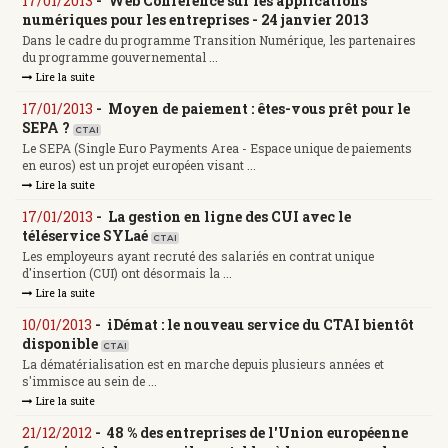
17/01/2013
-
Web Conférence sur les applications
numériques pour les entreprises - 24 janvier 2013
Dans le cadre du programme Transition Numérique, les partenaires
du programme gouvernemental ...
Lire la suite
17/01/2013
-
Moyen de paiement : êtes-vous prêt pour le
SEPA ?
CTAI
Le SEPA (Single Euro Payments Area - Espace unique de paiements
en euros) est un projet européen visant ...
Lire la suite
17/01/2013
-
La gestion en ligne des CUI avec le
téléservice SYLaé
CTAI
Les employeurs ayant recruté des salariés en contrat unique
d'insertion (CUI) ont désormais la ...
Lire la suite
10/01/2013
-
iDémat : le nouveau service du CTAI bientôt
disponible
CTAI
La dématérialisation est en marche depuis plusieurs années et
s'immisce au sein de ...
Lire la suite
21/12/2012
-
48 % des entreprises de l'Union européenne