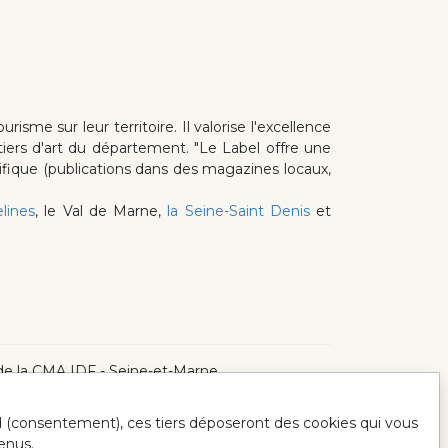
sme sur leur territoire. Il valorise l'excellence
tiers d'art du département. "Le Label offre une
écifique (publications dans des magazines locaux,
elines
, le Val de Marne,
la Seine-Saint Denis
et
te de la CMA IDF - Seine-et-Marne
ord (consentement), ces tiers déposeront des cookies qui vous
enus.