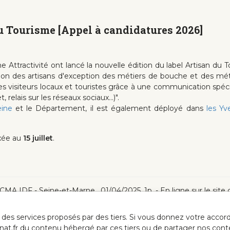
du Tourisme [Appel à candidatures 2026]
tractivité ont lancé la nouvelle édition du label Artisan du Touri
omotion des artisans d'exception des métiers de bouche et des mé
ec les visiteurs locaux et touristes grâce à une communication sp
relais sur les réseaux sociaux...)".
eine
et le Département, il est également déployé dans
les Yv
ixée au
15 juillet
.
 : CMA IDF - Seine-et-Marne , 01/04/2025, 1p. - En ligne sur le si
ur des services proposés par des tiers. Si vous donnez votre acc
anat.fr du contenu hébergé par ces tiers ou de partager nos cont