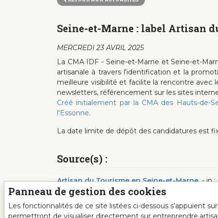
Seine-et-Marne : label Artisan 
MERCREDI 23 AVRIL 2025
La CMA IDF - Seine-et-Marne et Seine-et-Marne At
artisanale à travers l'identification et la pr
meilleure visibilité et facilite la rencontre av
newsletters, référencement sur les sites internet, 
Créé initialement par la CMA des Hauts-de-S
l'Essonne
.
La date limite de dépôt des candidatures est f
Source(s) :
Artisan du Tourisme en Seine-et-Marne
.- in
Panneau de gestion des cookies
Les fonctionnalités de ce site listées ci-dessous s'appuient s
permettront de visualiser directement sur entreprendre.artis