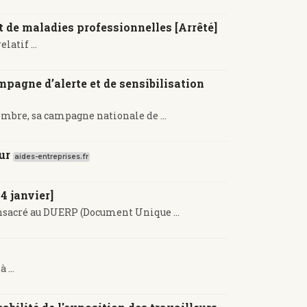
et de maladies professionnelles [Arrêté]
atif ...
pagne d’alerte et de sensibilisation
embre, sa campagne nationale de ...
ur
aides-entreprises.fr
4 janvier]
nsacré au DUERP (Document Unique ...
 ...