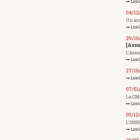
Lire l
04/12
Un arr
Lire l
29/10
[Assu
L'Assu
Lire l
27/10
Lire l
07/01
La CMA
Lire l
05/12
L'INRS
Lire l