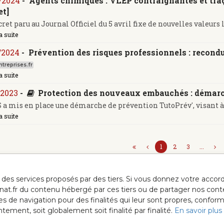
/2024
-
Agents chimiques : VLEP contraignantes et traça
et]
ret paru au Journal Officiel du 5 avril fixe de nouvelles valeurs 
a suite
/2024
-
Prévention des risques professionnels : recond
treprises.fr
a suite
/2023
-
Protection des nouveaux embauchés : démarc
 a mis en place une démarche de prévention TutoPrév', visant à fa
a suite
1
2
3
...
ur des services proposés par des tiers. Si vous donnez votre acc
anat.fr du contenu hébergé par ces tiers ou de partager nos cont
ées de navigation pour des finalités qui leur sont propres, confor
ment, soit globalement soit finalité par finalité.
En savoir plus