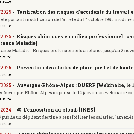
a suite
/2025
-
Tarification des risques d'accidents du travail 
êté portant modification de l'arrêté du 17 octobre 1995 modifié rel
a suite
/2025
-
Risques chimiques en milieu professionnel : cam
rance Maladie]
rance Maladie - Risques professionnels a relancé jusqu'au 2 nov
a suite
/2025
-
Prévention des chutes de plain-pied et de haute
a suite
/2025
-
Auvergne-Rhône-Alpes : DUERP [Webinaire, le 1
 Auvergne-Rhône-Alpes organise le 14 janvier un webinaire co
a suite
/2024
-
L'exposition au plomb [INRS]
 publie un dépliant destiné à sensibiliser les salariés, "amenés à
a suite