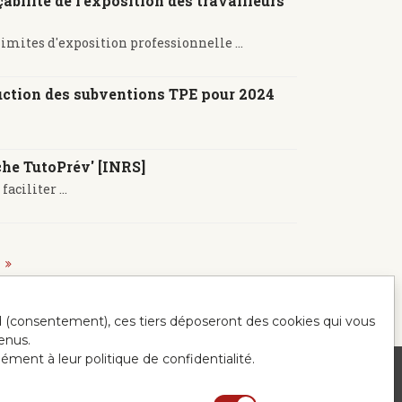
bilité de l'exposition des travailleurs
limites d'exposition professionnelle ...
uction des subventions TPE pour 2024
he TutoPrév' [INRS]
ciliter ...
ord (consentement), ces tiers déposeront des cookies qui vous
enus.
mément à leur politique de confidentialité.