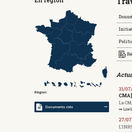
Tra
Donné
Initia
Politi
Ré
Actua
31/07
Région:
CMA]
La CMA
Documents clés
Lire l
27/07
L’INRS