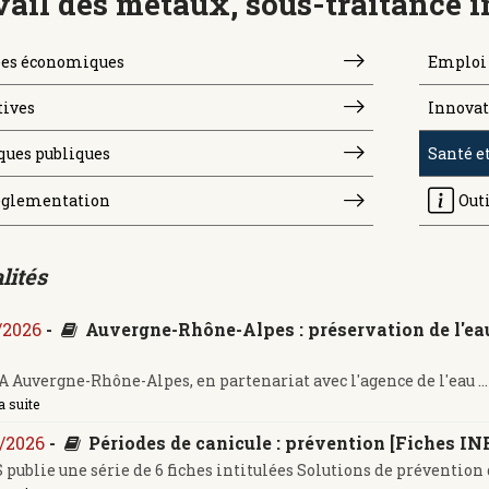
vail des métaux, sous-traitance i
es économiques
Emploi 
tives
Innovat
ques publiques
Santé et
glementation
Out
lités
/2026
-
Auvergne-Rhône-Alpes : préservation de l'eau
 Auvergne-Rhône-Alpes, en partenariat avec l'agence de l'eau ...
a suite
/2026
-
Périodes de canicule : prévention [Fiches IN
 publie une série de 6 fiches intitulées Solutions de prévention d