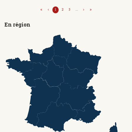
1
2
3
...
En région