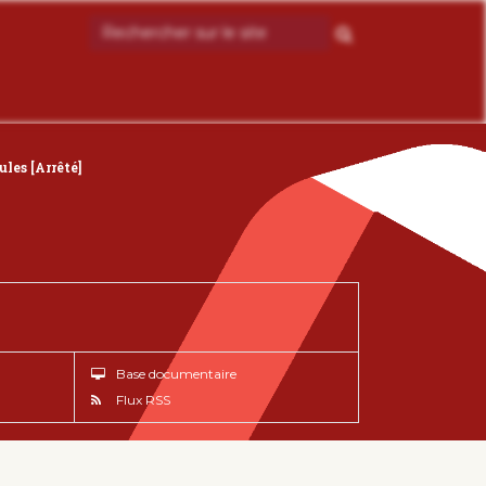
les [Arrêté]
Base documentaire
Flux RSS