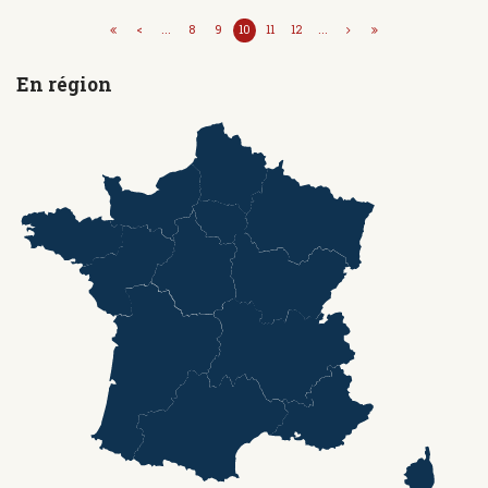
<
...
8
9
10
11
12
...
En région