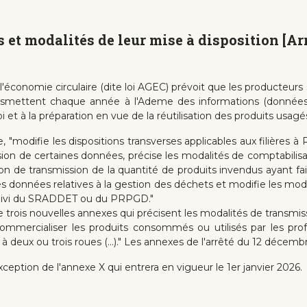
 et modalités de leur mise à disposition [Ar
t à l'économie circulaire (dite loi AGEC) prévoit que les producteur
smettent chaque année à l'Ademe des informations (données r
 et à la préparation en vue de la réutilisation des produits usagé
, "modifie les dispositions transverses applicables aux filières à 
on de certaines données, précise les modalités de comptabilisati
tion de transmission de la quantité de produits invendus ayant fait 
 des données relatives à la gestion des déchets et modifie les mo
e suivi du SRADDET ou du PRPGD."
 de trois nouvelles annexes qui précisent les modalités de transm
commercialiser les produits consommés ou utilisés par les pro
à deux ou trois roues (...)." Les annexes de l'arrêté du 12 décem
exception de l'annexe X qui entrera en vigueur le 1er janvier 2026.