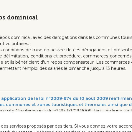
pos dominical
u repos dominical, avec des dérogations dans les communes touri
ont volontaires.
 les conditions de mise en oeuvre de ces dérogations et présent
délimitation, conditions et procédure, commerces concernés, 
lée et ils bénéficient d'un repos compensateur. Les commerces d
 permettant l'emploi des salariés le dimanche jusqu'à 13 heures.
application de la loi n°2009-974 du 10 août 2009 réaffirmant
 les communes et zones touristiques et thermales ainsi que
 in : site Circulaires.gouv.fr, n° 20, 02/09/2009, 14p. - En ligne sur l
ur des services proposés par des tiers. Si vous donnez votre acc