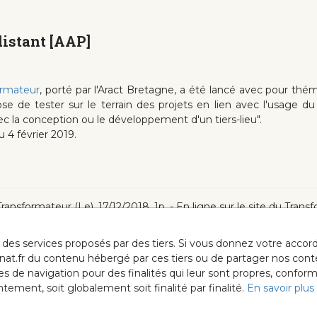
 distant [AAP]
ormateur
, porté par l'Aract Bretagne, a été lancé avec pour thémati
se de tester sur le terrain des projets en lien avec l'usage du
ec la conception ou le développement d'un tiers-lieu".
 4 février 2019.
: Transformateur (Le), 17/12/2018, 1p. - En ligne sur le site du Tran
ur des services proposés par des tiers. Si vous donnez votre acc
anat.fr du contenu hébergé par ces tiers ou de partager nos cont
ées de navigation pour des finalités qui leur sont propres, confor
ment, soit globalement soit finalité par finalité.
En savoir plus