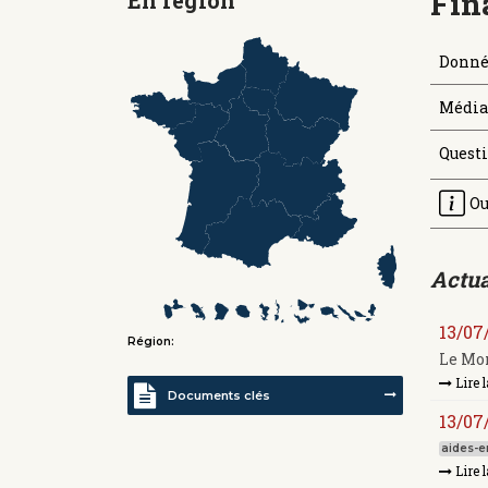
Fin
Donné
Médiat
Quest
Ou
Actua
13/07
Région:
Le Mon
Lire l
Documents clés
13/07
aides-en
Lire l