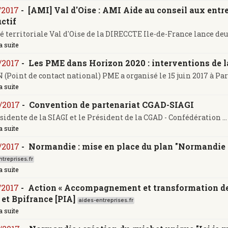
/2017
-
[AMI] Val d'Oise : AMI Aide au conseil aux entre
ctif
é territoriale Val d'Oise de la DIRECCTE Ile-de-France lance deu
a suite
/2017
-
Les PME dans Horizon 2020 : interventions de la
 (Point de contact national) PME a organisé le 15 juin 2017 à Pari
a suite
/2017
-
Convention de partenariat CGAD-SIAGI
sidente de la SIAGI et le Président de la CGAD - Confédération ...
a suite
/2017
-
Normandie : mise en place du plan "Normandie
treprises.fr
a suite
/2017
-
Action « Accompagnement et transformation des 
t et Bpifrance [PIA]
aides-entreprises.fr
a suite