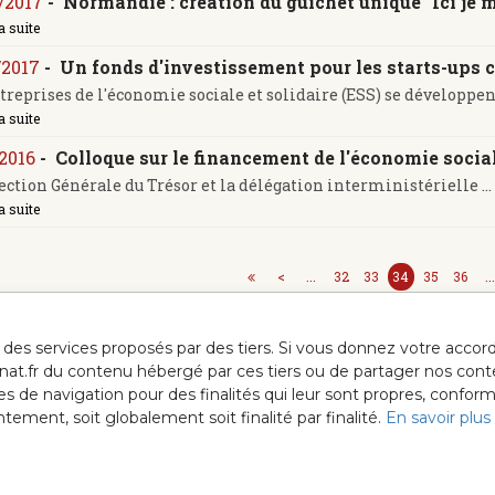
/2017
-
Normandie : création du guichet unique "Ici je 
a suite
/2017
-
Un fonds d'investissement pour les starts-ups 
treprises de l'économie sociale et solidaire (ESS) se développent
a suite
/2016
-
Colloque sur le financement de l'économie social
ection Générale du Trésor et la délégation interministérielle ...
a suite
<
...
32
33
34
35
36
..
ur des services proposés par des tiers. Si vous donnez votre acc
anat.fr du contenu hébergé par ces tiers ou de partager nos cont
ées de navigation pour des finalités qui leur sont propres, confor
ment, soit globalement soit finalité par finalité.
En savoir plus