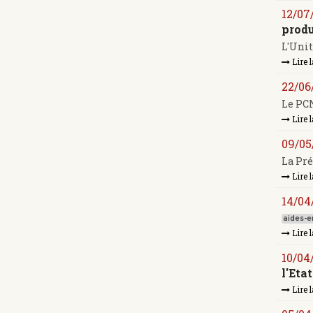
12/07
produ
L'Unit
Lire l
22/06
Le PCN
Lire l
09/05
La Pré
Lire l
14/04
aides-en
Lire l
10/04
l'Eta
Lire l