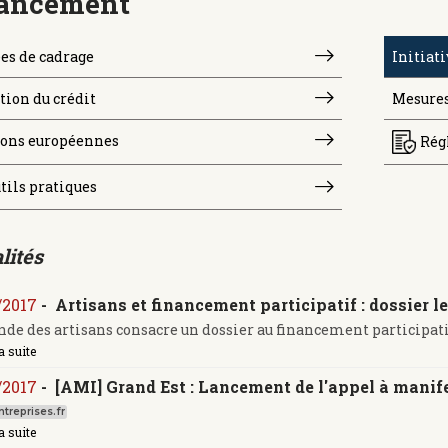
ancement
es de cadrage
Initiati
ion du crédit
Mesures
ions européennes
Rég
tils pratiques
lités
/2017
-
Artisans et financement participatif : dossier 
de des artisans consacre un dossier au financement participatif. 
a suite
/2017
-
[AMI] Grand Est : Lancement de l'appel à manife
treprises.fr
a suite