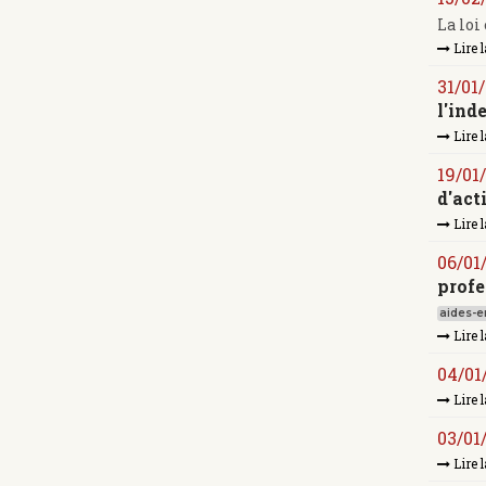
La loi
Lire l
31/01
l'ind
Lire l
19/01
d'act
Lire l
06/01
profe
aides-en
Lire l
04/01
Lire l
03/01
Lire l