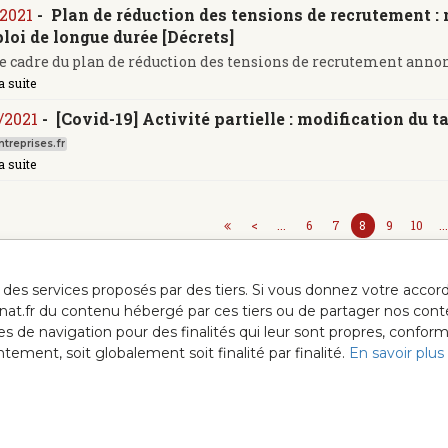
/2021
-
Plan de réduction des tensions de recrutement 
loi de longue durée [Décrets]
e cadre du plan de réduction des tensions de recrutement annoncé
a suite
/2021
-
[Covid-19] Activité partielle : modification du
treprises.fr
a suite
<
...
6
7
8
9
10
..
ur des services proposés par des tiers. Si vous donnez votre acc
anat.fr du contenu hébergé par ces tiers ou de partager nos cont
ées de navigation pour des finalités qui leur sont propres, confor
ment, soit globalement soit finalité par finalité.
En savoir plus
Gardons le co