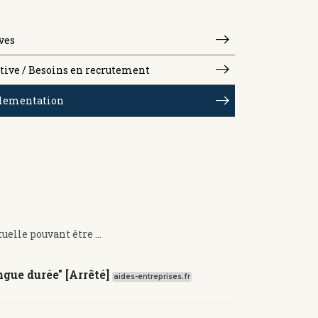
ves
tive / Besoins en recrutement
lementation
elle pouvant être ...
gue durée" [Arrêté]
aides-entreprises.fr