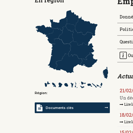
Emp
Donné
Politi
Quest
Ou
Actua
21/02
Région:
Un déc
Lire l
Documents clés
18/02
Lire l
15/02