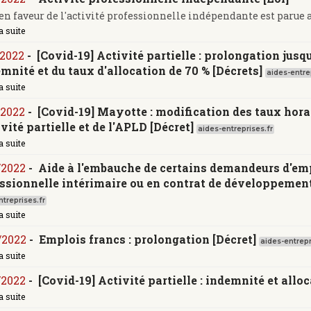
 en faveur de l'activité professionnelle indépendante est parue au 
a suite
/2022
-
[Covid-19] Activité partielle : prolongation jusq
emnité et du taux d'allocation de 70 % [Décrets]
aides-entre
a suite
/2022
-
[Covid-19] Mayotte : modification des taux hor
ivité partielle et de l'APLD [Décret]
aides-entreprises.fr
a suite
/2022
-
Aide à l'embauche de certains demandeurs d'emp
ssionnelle intérimaire ou en contrat de développement
treprises.fr
a suite
/2022
-
Emplois francs : prolongation [Décret]
aides-entrepr
a suite
/2022
-
[Covid-19] Activité partielle : indemnité et allo
a suite