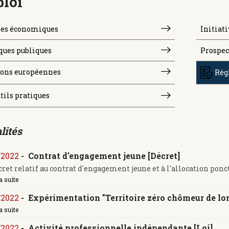
loi
es économiques
Initiati
ques publiques
Prospec
ions européennes
Rég
tils pratiques
lités
/2022
-
Contrat d'engagement jeune [Décret]
ret relatif au contrat d'engagement jeune et à l'allocation ponctu
a suite
/2022
-
Expérimentation "Territoire zéro chômeur de lon
a suite
/2022
-
Activité professionnelle indépendante [Loi]