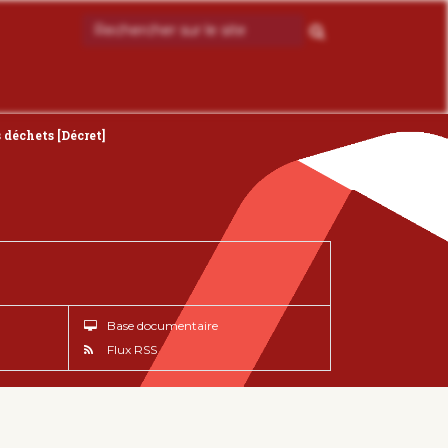
 déchets [Décret]
Base documentaire
Flux RSS