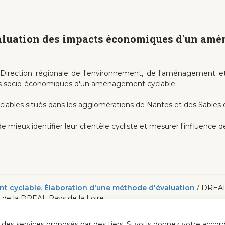
valuation des impacts économiques d'un amé
a Direction régionale de l'environnement, de l'aménagement
ts socio-économiques d'un aménagement cyclable.
ables situés dans les agglomérations de Nantes et des Sables
mieux identifier leur clientèle cycliste et mesurer l'influence 
 cyclable. Élaboration d'une méthode d'évaluation
/ DREAL 
ite de la DREAL Pays de la Loire
ur des services proposés par des tiers. Si vous donnez votre acc