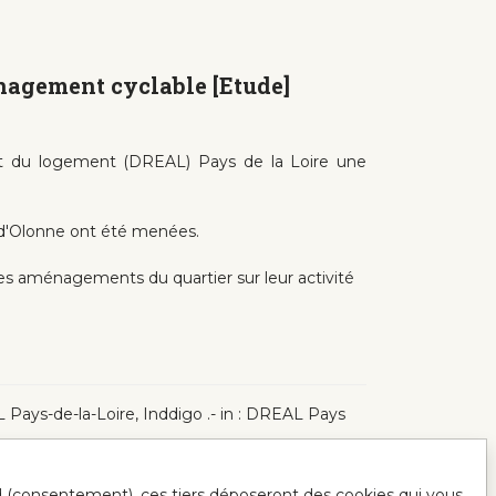
nagement cyclable [Etude]
 et du logement (DREAL) Pays de la Loire une
 d'Olonne ont été menées.
des aménagements du quartier sur leur activité
Pays-de-la-Loire, Inddigo .- in : DREAL Pays
ord (consentement), ces tiers déposeront des cookies qui vous