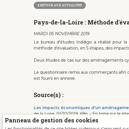
RETOUR AUX ACTUALITES
Pays-de-la-Loire : Méthode d'é
MARDI 05 NOVEMBRE 2019
Le bureau d'études Inddigo a réalisé pour l
méthode d'évaluation, en 5 étapes, des impac
Deux études de cas sur des aménagements cycl
Le questionnaire remis aux commerçants afin de 
est fourni en annexe.
Source(s) :
Les impacts économiques d'un aménagement
de la Loire, 01/10/2019, 68p. - En ligne sur le s
Panneau de gestion des cookies
Les fonctionnalités de ce site listées ci-dessous s'appuient s