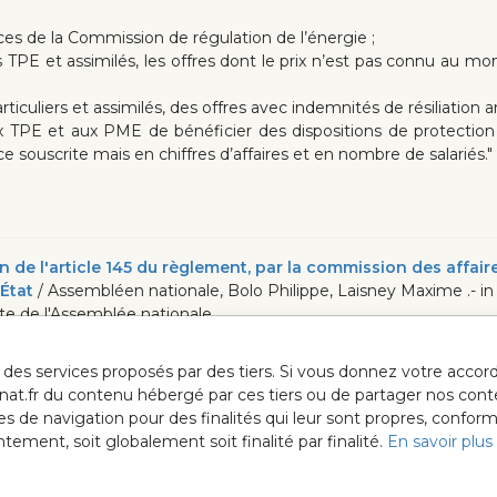
rices de la Commission de régulation de l’énergie ;
les TPE et assimilés, les offres dont le prix n’est pas connu au 
ticuliers et assimilés, des offres avec indemnités de résiliation anti
ux TPE et aux PME de bénéficier des dispositions de protection
e souscrite mais en chiffres d’affaires et en nombre de salariés."
e l'article 145 du règlement, par la commission des affaires 
’État
/ Assembléen nationale, Bolo Philippe, Laisney Maxime .- in
site de l'Assemblée nationale
ur des services proposés par des tiers. Si vous donnez votre acc
anat.fr du contenu hébergé par ces tiers ou de partager nos cont
ées de navigation pour des finalités qui leur sont propres, confor
ment, soit globalement soit finalité par finalité.
En savoir plus