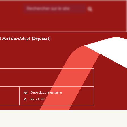
tif MaPrimeAdapt' [Dépliant]
Base documentaire
Flux RSS