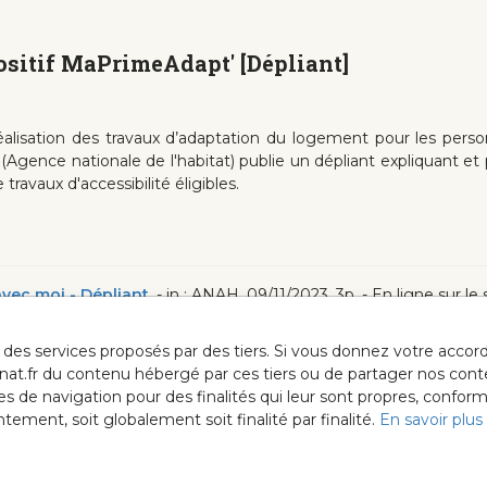
positif MaPrimeAdapt' [Dépliant]
réalisation des travaux d’adaptation du logement pour les pers
(Agence nationale de l'habitat) publie un dépliant expliquant e
ravaux d'accessibilité éligibles.
ec moi - Dépliant
.- in : ANAH, 09/11/2023, 3p. - En ligne sur le
ur des services proposés par des tiers. Si vous donnez votre acc
anat.fr du contenu hébergé par ces tiers ou de partager nos cont
ées de navigation pour des finalités qui leur sont propres, confor
ment, soit globalement soit finalité par finalité.
En savoir plus