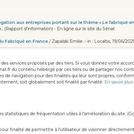
gation aux entreprises portant sur le thème « Le fabriqué en
p., (Rapport d'information) - En ligne sur le site du Sénat
 du Fabriqué en France
/ Zapalski Emilie .- in : Localtis, 19/06/202
ur des services proposés par des tiers. Si vous donnez votre acc
anat.fr du contenu hébergé par ces tiers ou de partager nos cont
ées de navigation pour des finalités qui leur sont propres, confor
ment, soit globalement soit finalité par finalité.
En savoir plus
Gardons le co
tatistiques de fréquentation utiles à l'amélioration du site. (Go
ur finalité de permettre à l'utilisateur de visionner directement