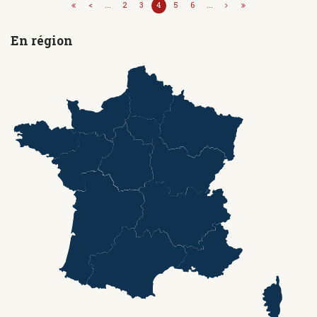
<
...
2
3
4
5
6
...
En région