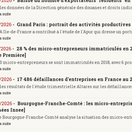
/2026
-
Baisse du nombre d'exportateurs "résidents" en
les données de la Direction générale des douanes et droits indire
a suite
/2026
-
Grand Paris : portrait des activités productives
 Ile-de-France a contribué à l'étude de l'Apur qui dresse un portra
a suite
/2026
-
28 % des micro-entrepreneurs immatriculés en 2
e Première]
0 micro-entrepreneurs se sont immatriculés en 2018, avec 6 profils
a suite
/2026
-
17 486 défaillances d'entreprises en France au 
les résultats de l'étude trimestrielle Altares sur les défaillances
a suite
/2026
-
Bourgogne-Franche-Comté : les micro-entreprise
ées Insee]
e Bourgogne-Franche-Comté analyse la situation des micro-entrep
a suite