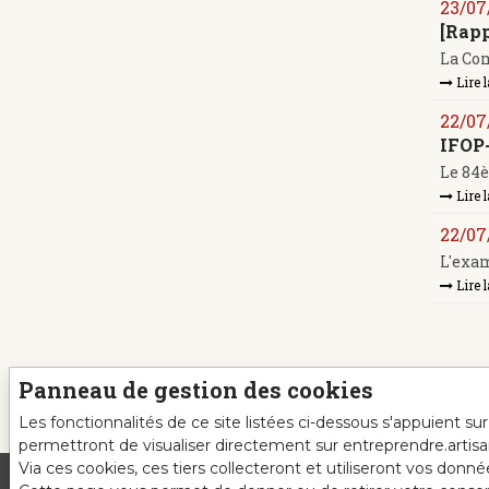
23/07
[Rap
La Com
Lire l
22/07
IFOP-
Le 84è
Lire l
22/07
L'exam
Lire l
Panneau de gestion des cookies
Les fonctionnalités de ce site listées ci-dessous s'appuient s
permettront de visualiser directement sur entreprendre.artis
Via ces cookies, ces tiers collecteront et utiliseront vos donn