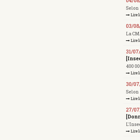
04/08
Selon 
Lire l
03/08
La CMA
Lire l
31/07
[Inse
400 00
Lire l
30/07
Selon 
Lire l
27/07
[Donn
L'Inse
Lire l