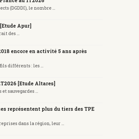
 France au 1T2026
cts (DGDDI), le nombre ...
 [Etude Apur]
it des ...
018 encore en activité 5 ans après
 différents : les ...
2T2026 [Etude Altares]
 et sauvegardes ...
s représentent plus du tiers des TPE
rises dans la région, leur ...