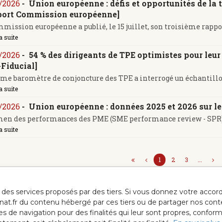
/2026
-
Union européenne : défis et opportunités de l
port Commission européenne]
mission européenne a publié, le 15 juillet, son troisième rappor
a suite
/2026
-
54 % des dirigeants de TPE optimistes pour leu
Fiducial]
me baromètre de conjoncture des TPE a interrogé un échantillon d
a suite
/2026
-
Union européenne : données 2025 et 2026 sur 
en des performances des PME (SME performance review - SPR) est 
a suite
1
2
3
...
ur des services proposés par des tiers. Si vous donnez votre acc
anat.fr du contenu hébergé par ces tiers ou de partager nos cont
ées de navigation pour des finalités qui leur sont propres, confor