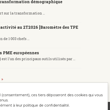
a transformation démographique
t sur la transformation ...
r activité au 2T2026 [Baromètre des TPE
e 1 003 chefs ...
les PME européennes
l'un des principaux outils utilisés par ...
ord (consentement), ces tiers déposeront des cookies qui vous
enus.
mément à leur politique de confidentialité.