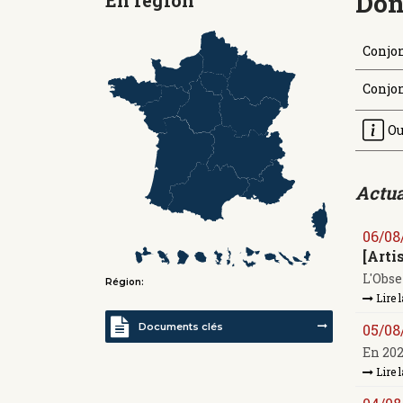
Don
Conjo
Conjon
Ou
Actua
06/08
[Arti
L'Obse
Région:
Lire l
Documents clés
05/08
En 202
Lire l