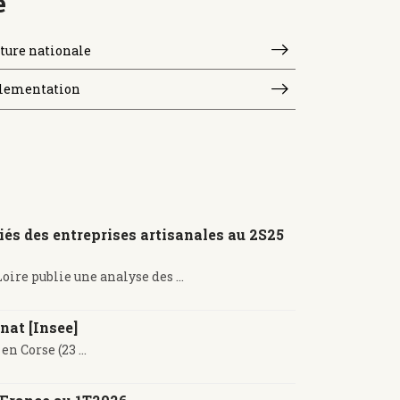
e
ture nationale
lementation
riés des entreprises artisanales au 2S25
oire publie une analyse des ...
nat [Insee]
n Corse (23 ...