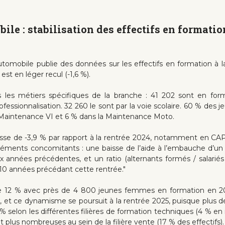
bile : stabilisation des effectifs en format
tomobile publie des données sur les effectifs en formation à la 
est en léger recul (-1,6 %).
s les métiers spécifiques de la branche : 41 202 sont en fo
essionnalisation. 32 260 le sont par la voie scolaire. 60 % des 
la Maintenance VI et 6 % dans la Maintenance Moto.
sse de -3,9 % par rapport à la rentrée 2024, notamment en CA
éléments concomitants : une baisse de l’aide à l’embauche d’un a
nées précédentes, et un ratio (alternants formés / salariés 
 10 années précédant cette rentrée."
2 % avec près de 4 800 jeunes femmes en formation en 2025/2
16, et ce dynamisme se poursuit à la rentrée 2025, puisque plus
9 % selon les différentes filières de formation techniques (4 % e
plus nombreuses au sein de la filière vente (17 % des effectifs).