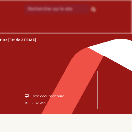
iture [Etude ADEME]
Base documentaire
Flux RSS