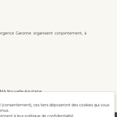
rgence Garonne organisent conjointement, à
a CMA Nouvelle-Aquitaine
ord (consentement), ces tiers déposeront des cookies qui vous
enus.
mément à leur politique de confidentialité.