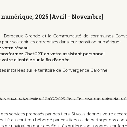
u numérique, 2025 [Avril - Novembre]
CCI Bordeaux Gironde et la Communauté de communes Conve
e
pour soutenir les entreprises dans leur transition numérique :
z votre réseau
Transformez ChatGPT en votre assistant personnel
 votre clientèle sur la fin d'année.
rises installées sur le territoire de Convergence Garonne.
MA Nouvelle-Aquitaine, 18/03/2025, 2p. - En ligne sur le site de l
ur des services proposés par des tiers. Si vous donnez votre acc
anat.fr du contenu hébergé par ces tiers ou de partager nos cont
ées de navigation pour des finalités qui leur sont propres, confor