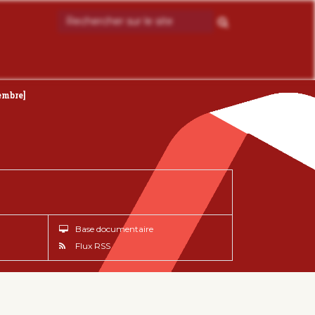
embre]
Base documentaire
Flux RSS