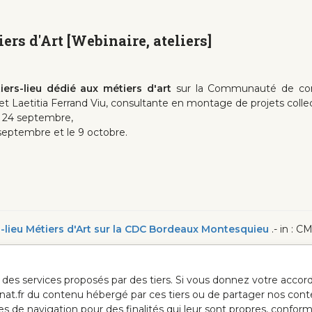
iers d'Art [Webinaire, ateliers]
tiers-lieu dédié aux métiers d'art
sur la Communauté de co
titia Ferrand Viu, consultante en montage de projets collect
e 24 septembre,
7 septembre et le 9 octobre.
s-lieu Métiers d'Art sur la CDC Bordeaux Montesquieu
.- in : 
ur des services proposés par des tiers. Si vous donnez votre acc
anat.fr du contenu hébergé par ces tiers ou de partager nos cont
ées de navigation pour des finalités qui leur sont propres, confor