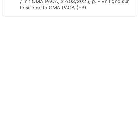
/
in :
CMA PACA
, 27/03/2026, p.
- En ligne sur
le site
de la CMA PACA (FB)