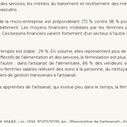
n et des services, les métiers du traitement et revêtement des m
masculins.
e la micro-entreprise est prépondérant (72 % contre 58 % pou
 du bâtiment. Les moyens financiers mobilisés par les femmes
es besoins financiers varient fortement d'un secteur à l'autre (
emploi est stable : 29 %. En volume, elles représentent plus de 
tifs de l'alimentation et des services, la féminisation est plus l
l'autre : dans l'artisanat de l'alimentaire, 86 % des vendeur
les femmes salariés relèvent des soins à la personne, du nettoya
s de gestion transverses à l'artisanat.
s apprenties de l'artisanat, qui évolue peu dans le temps, la fém
, MAAF .- in : ISM, 30/01/2026, 4p., (Baromètre de l'artisanat) - En