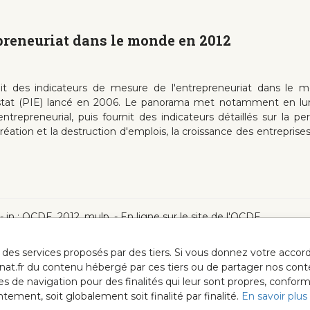
epreneuriat dans le monde en 2012
t des indicateurs de mesure de l'entrepreneuriat dans le
ostat (PIE) lancé en 2006. Le panorama met notamment en lu
trepreneurial, puis fournit des indicateurs détaillés sur la p
 création et la destruction d'emplois, la croissance des entreprise
 in : OCDE, 2012, mulp. - En ligne sur le site de l'OCDE
ur des services proposés par des tiers. Si vous donnez votre acc
anat.fr du contenu hébergé par ces tiers ou de partager nos cont
ées de navigation pour des finalités qui leur sont propres, confor
ment, soit globalement soit finalité par finalité.
En savoir plus