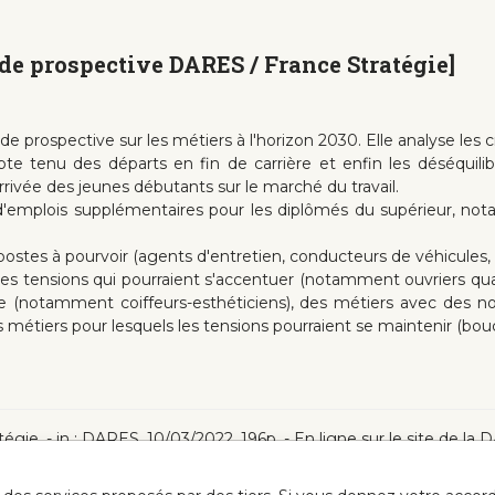
ude prospective DARES / France Stratégie]
prospective sur les métiers à l'horizon 2030. Elle analyse les c
 tenu des départs en fin de carrière et enfin les déséquilibre
ivée des jeunes débutants sur le marché du travail.
d'emplois supplémentaires pour les diplômés du supérieur, n
ostes à pourvoir (agents d'entretien, conducteurs de véhicules, o
s tensions qui pourraient s'accentuer (notamment ouvriers qua
re (notamment coiffeurs-esthéticiens), des métiers avec des no
es métiers pour lesquels les tensions pourraient se maintenir (b
gie .- in : DARES, 10/03/2022, 196p. - En ligne sur le site de la