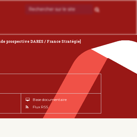
tude prospective DARES / France Stratégie]
Base documentaire
Flux RSS