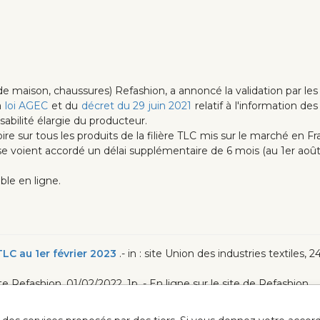
de maison, chaussures) Refashion, a annoncé la validation par les p
a
loi AGEC
et du
décret du 29 juin 2021
relatif à l'information d
abilité élargie du producteur.
e sur tous les produits de la filière TLC mis sur le marché en F
 se voient accordé un délai supplémentaire de 6 mois (au 1er août
ble en ligne.
TLC au 1er février 2023
.- in : site Union des industries textiles, 2
site Refashion, 01/02/2022, 1p. - En ligne sur le site de Refashion