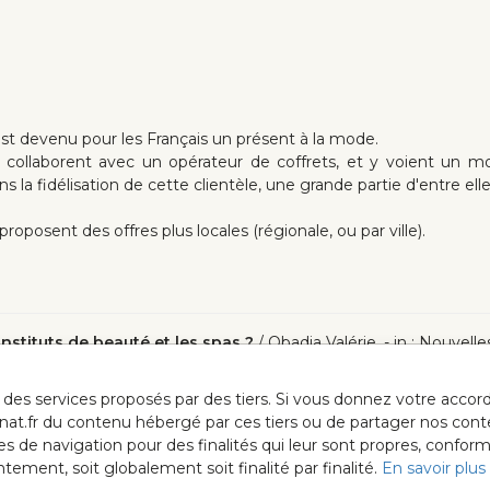
 est devenu pour les Français un présent à la mode.
 collaborent avec un opérateur de coffrets, et y voient un mo
ns la fidélisation de cette clientèle, une grande partie d'entre ell
proposent des offres plus locales (régionale, ou par ville).
nstituts de beauté et les spas ?
/ Obadia Valérie .- in : Nouvel
ur des services proposés par des tiers. Si vous donnez votre acc
anat.fr du contenu hébergé par ces tiers ou de partager nos cont
ées de navigation pour des finalités qui leur sont propres, confor
ment, soit globalement soit finalité par finalité.
En savoir plus