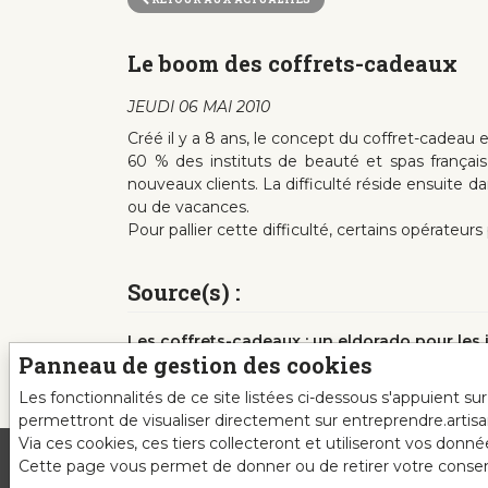
Le boom des coffrets-cadeaux
JEUDI 06 MAI 2010
Créé il y a 8 ans, le concept du coffret-cadeau
60 % des instituts de beauté et spas français
nouveaux clients. La difficulté réside ensuite da
ou de vacances.
Pour pallier cette difficulté, certains opérateurs 
Source(s) :
Les coffrets-cadeaux : un eldorado pour les i
Panneau de gestion des cookies
esthetiques.com], n° 626, 01/05/2010, 5p.
Les fonctionnalités de ce site listées ci-dessous s'appuient s
permettront de visualiser directement sur entreprendre.artis
Via ces cookies, ces tiers collecteront et utiliseront vos donn
Cette page vous permet de donner ou de retirer votre consente