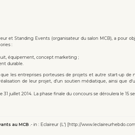
aireur et Standing Events (organisateur du salon MCB), a pour ob
ories :
duit, équipement, concept marketing ;
t durable.
 que les entreprises porteuses de projets et autre start-up de 
lisation de leur projet, d'un soutien médiatique, ainsi que d'u
 31 juillet 2014. La phase finale du concours se déroulera le 15
ovants au MCB
.- in : Eclaireur (L') [http://www.leclaireurhebdo.co