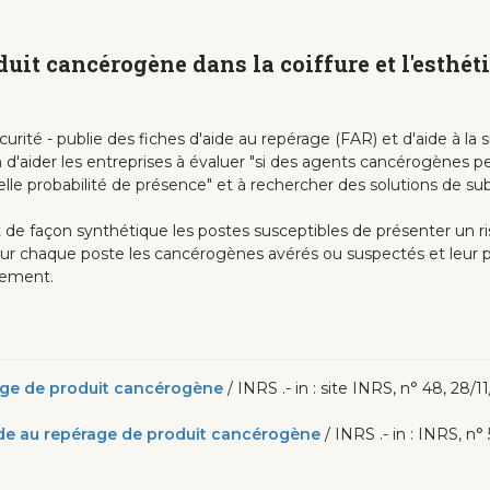
duit cancérogène dans la coiffure et l'esthét
curité - publie des fiches d'aide au repérage (FAR) et d'aide à la
n d'aider les entreprises à évaluer "si des agents cancérogènes p
lle probabilité de présence" et à rechercher des solutions de sub
de façon synthétique les postes susceptibles de présenter un r
pour chaque poste les cancérogènes avérés ou suspectés et leur pr
ssement.
érage de produit cancérogène
/ INRS .- in : site INRS, n° 48, 28/11
aide au repérage de produit cancérogène
/ INRS .- in : INRS, n° 